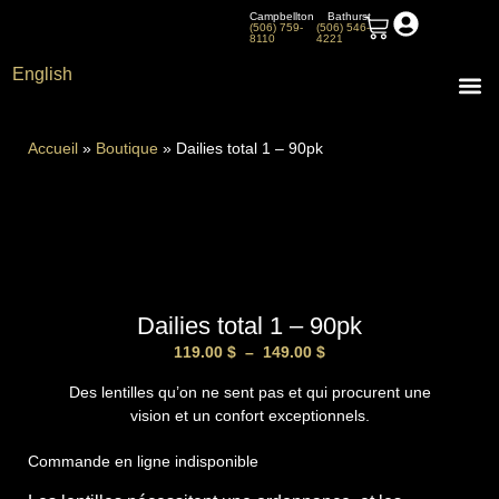
Campbellton
Bathurst
(506) 759-
(506) 546-
8110
4221
English
À pr
Accueil
»
Boutique
»
Dailies total 1 – 90pk
Dailies total 1 – 90pk
119.00
$
–
149.00
$
Des lentilles qu’on ne sent pas et qui procurent une
vision et un confort exceptionnels.
Commande en ligne indisponible