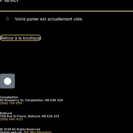
Votre panier est actuellement vide.
Retour à la boutique
Campbellton
83 Roseberry St, Campbellton, NB E3N 2G6
(506) 759-8110
Bathurst
1126 Rue St Pierre, Bathurst, NB E2A 2Z9
(506) 546-4221
© 2026 All Rights Reserved
Design web par
JFB Web Marketing