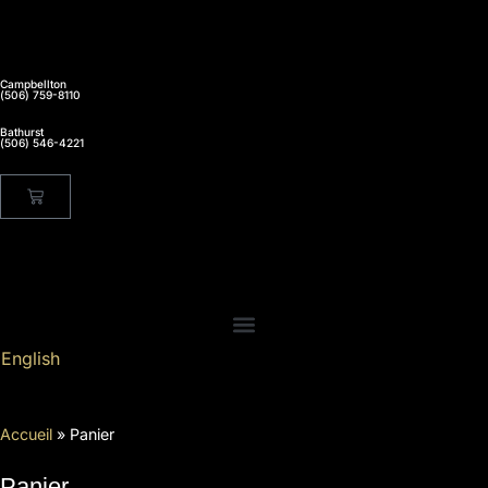
Campbellton
(506) 759-8110
Bathurst
(506) 546-4221
English
Accueil
»
Panier
Panier